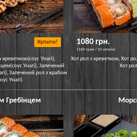
1080 грн.
Купити!
1160 грам / 32 штук(и)
 креветкою(соус Унагі),
Хот рол з креветкою, Хот ро
цем(соус Унагі), Запечений
Хот ро
агі), Запечений рол з крабом
оус Унагі)
м Гребінцем
Морс