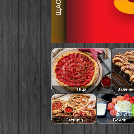
Піца
Запече
Сети піц
Боули