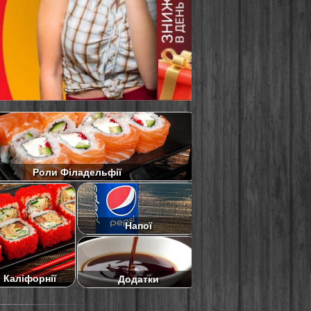
Роли Філадельфії
Напої
 Каліфорнії
Додатки