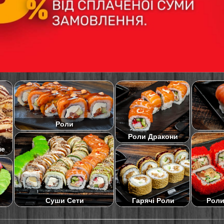
Роли
Роли Дракони
не
Суши Сети
Роли
Гарячі Роли