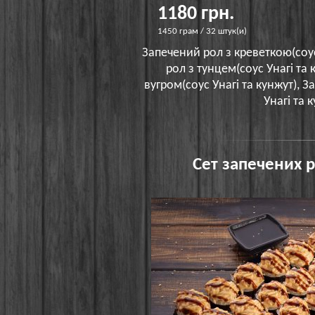
1180 грн.
1450 грам / 32 штук(и)
Запечений рол з креветкою(соус
рол з тунцем(соус Унагі та 
вугром(соус Унагі та кунжут), 
Унагі та 
Сет запечених р