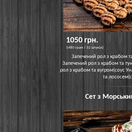
1050 грн.
1480 грам / 32 штук(и)
Запечений рол з крабом та
Запечений рол з крабом та тун
рол з крабом та вугром(соус Ун
та лососем(с
Сет з Морськи