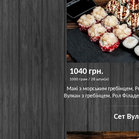
1040 грн.
1000 грам / 28 штук(и)
Макі з морським гребінцем, Ро
Вулкан з гребінцем, Рол Філад
Сет Вул