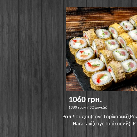
1060 грн.
1380 грам / 32 штук(и)
Рол Лондон(соус Горіховий),Рол
Нагасакі(соус Горіховий), Р