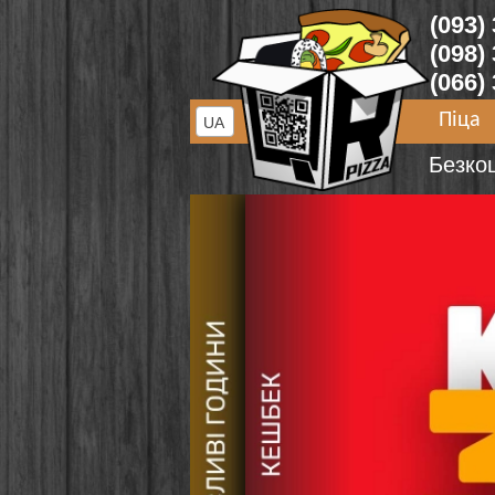
(093)
(098)
(066)
Піца
UA
Безко