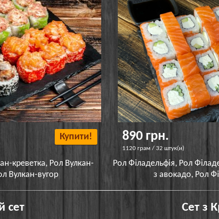
890 грн.
Купити!
1120 грам / 32 штук(и)
ан-креветка, Рол Вулкан-
Рол Філадельфія, Рол Філад
ол Вулкан-вугор
з авокадо, Рол Ф
й сет
Сет з 