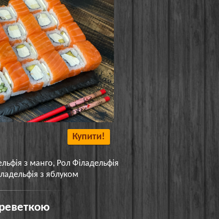
Купити!
ельфія з манго, Рол Філадельфія
іладельфія з яблуком
Креветкою