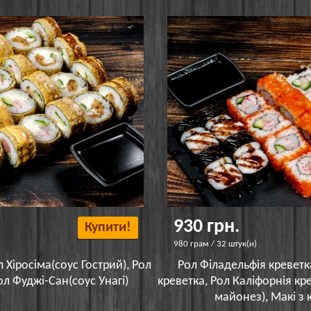
930 грн.
Купити!
980 грам / 32 штук(и)
 Хіросіма(соус Гострий), Рол
Рол Філадельфія креветка
ол Фуджі-Сан(соус Унагі)
креветка, Рол Каліфорнія кр
майонез), Макі з 