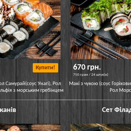
670 грн.
Купити!
750 грам / 24 штук(и)
л Самурай(соус Унагі), Рол
Макі з чукою (соус Горіхови
ельфія з морським гребінцем
Рол Морс
канів
Сет Філ