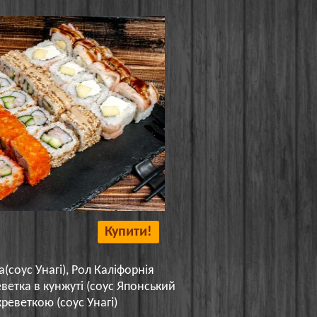
Купити!
(соус Унагі), Рол Каліфорнія
еветка в кунжуті (соус Японський
креветкою (соус Унагі)