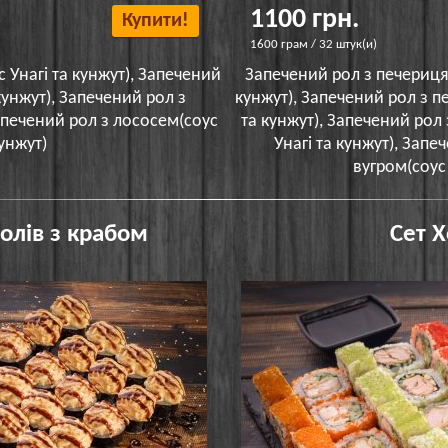
1100 грн.
Купити!
1600 грам / 32 штук(и)
 Унагі та кунжут), Запечений
Запечений рол з печериця
кунжут), Запечений рол з
кунжут), Запечений рол з п
Запечений рол з лососем(соус
та кунжут), Запечений рол
кунжут)
Унагі та кунжут), Зап
вугром(соус 
олів з крабом
Сет Х