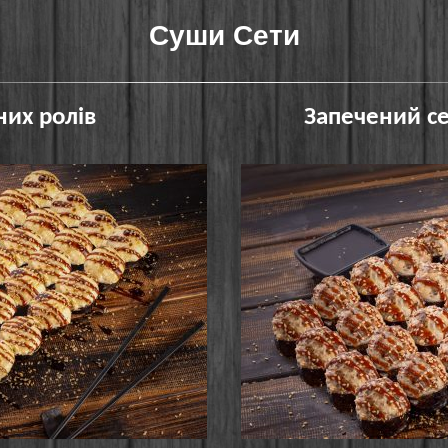
Суши Сети
них ролів
Запечений с