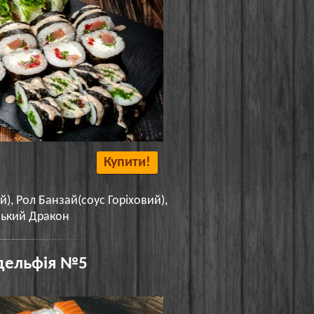
Купити!
й), Рол Банзай(соус Горіховий),
ький Дракон
адельфія №5