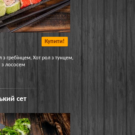
Купити!
л з гребінцем, Хот рол з тунцем,
л з лососем
ький сет