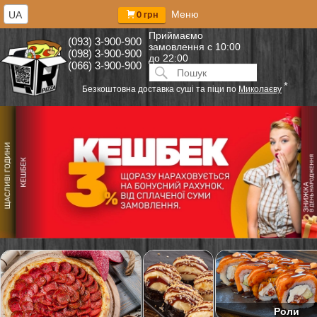
Меню
UA
0 грн
Приймаємо
(093) 3-900-900
замовлення
с 10:00
(098) 3-900-900
до 22:00
(066) 3-900-900
Искать:
ПОИСК
*
Безкоштовна доставка суші та піци по
Миколаєву
Роли