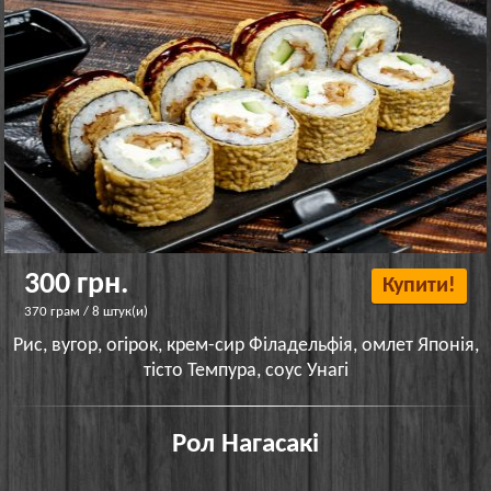
300 грн.
Купити!
370 грам / 8 штук(и)
Рис, вугор, огірок, крем-сир Філадельфія, омлет Японія,
тісто Темпура, соус Унагі
Рол Нагасакі