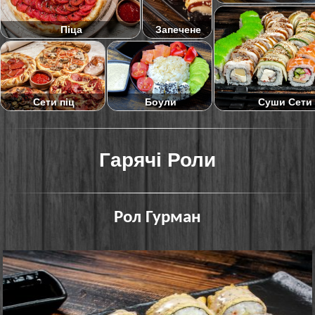
Піца
Запечене
Суши Сети
Сети піц
Боули
Гарячі Роли
Рол Гурман