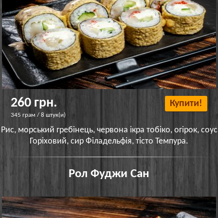
260 грн.
Купити!
345 грам / 8 штук(и)
Рис, морський гребінець, червона ікра тобіко, огірок, соус
Горіховий, сир Філадельфія, тісто Темпура.
Рол Фуджи Сан