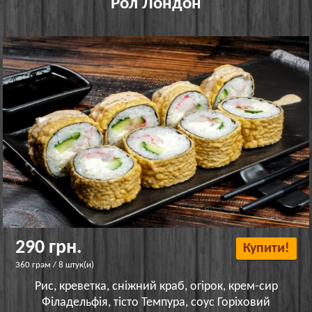
Рол Лондон
290 грн.
Купити!
360 грам / 8 штук(и)
Рис, креветка, сніжний краб, огірок, крем-сир
Філадельфія, тісто Темпура, соус Горіховий