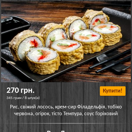
270 грн.
Купити!
345 грам / 8 штук(и)
Рис, свіжий лосось, крем-сир Філадельфія, тобіко
червона, огірок, тісто Темпура, соус Горіховий