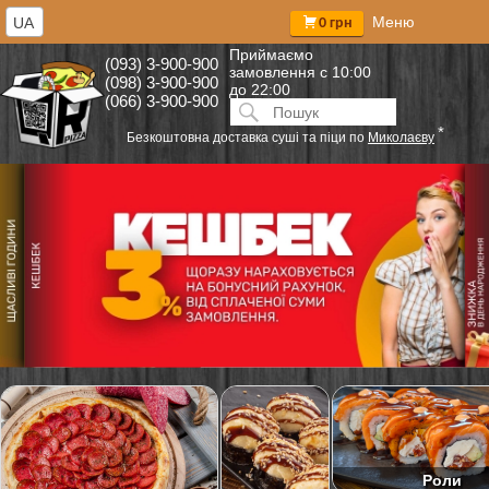
Меню
UA
0 грн
Приймаємо
(093) 3-900-900
замовлення
с 10:00
(098) 3-900-900
до 22:00
(066) 3-900-900
Искать:
ПОИСК
*
Безкоштовна доставка суші та піци по
Миколаєву
Роли