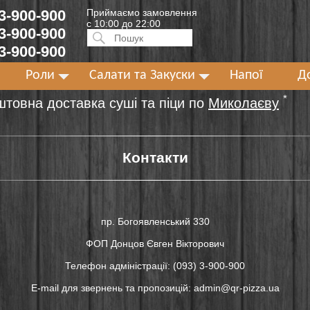
 3-900-900
Приймаємо замовлення
с 10:00 до 22:00
 3-900-900
Искать:
ПОИСК
 3-900-900
Роли
Салати та Закуски
Напої
Д
*
штовна доставка суші та піци по
Миколаєву
Контакти
пр. Богоявленський 330
ФОП Донцов Євген Вікторович
Телефон адміністрації: (093) 3-900-900
E-mail для звернень та пропозицій: admin@qr-pizza.ua