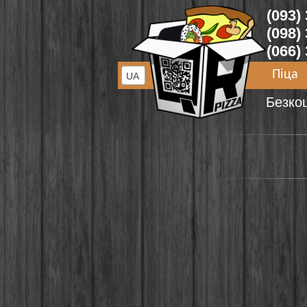
(093)
(098)
(066)
Піца
UA
Безко