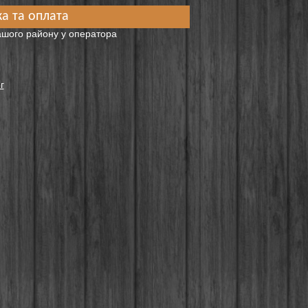
а та оплата
вашого району у оператора
г